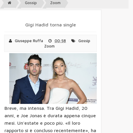
Rossi: a
Gossip
Zoom
Valencia
partirà
ultimo.
"Ora è
tutto più
Gigi Hadid torna single
difficile,
sono più
deluso
Giuseppe Ruffa
00:58
Gossip
che
Zoom
arrabbiat
o"
Tennis,
Federer
esce a
Parigi-
Bercy.
Vinci in
semifinal
e al
Masters B
Golf,
Breve, ma intensa. Tra Gigi Hadid, 20
Open
d'Italia
anni, e Joe Jonas è durata appena cinque
allo
svedese
mesi. Un'estate e poco più. «Il loro
Karlberg:
rapporto si è concluso recentemente», ha
Kaymer