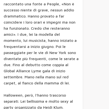
battuto
raccontato una fonte a People, «Non è
allo
spareggi
successo niente di grave, nessun addio
o
drammatico. Hanno provato a far
F1,
coincidere i loro orari e impegni ma non
Hamilton
ha funzionato. Credo che resteranno
punge
Schumac
amici». I due, lei la modella del
her: ''Io
ho vinto
momento, lui musicista, hanno iniziato a
solo con
frequentarsi a inizio giugno. Poi le
le mie
capacità'
passeggiate per le vie di New York sono
'
diventate più frequenti, come le serate a
Stato-
due. Fino al debutto come coppia al
mafia,
l'ex
Global Alliance Lyme gala di inizio
ministro
Mannino
settembre. Mano nella mano sul red
assolto.
carpet, al fianco della mamma di lei.
"Io
perseguit
ato dai
pm"
Halloween, però, l'hanno trascorso
separati. Lei bellissima e molto sexy al
Italicum,
duello nel
party organizzato da Heidi Klum.
Pd. Da