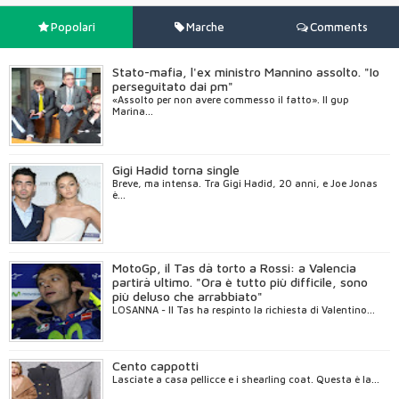
Rift
Popolari
Marche
Comments
Ecco chi
è stato a
far
Stato-mafia, l'ex ministro Mannino assolto. "Io
chiudere
perseguitato dai pm"
Popcorn
«Assolto per non avere commesso il fatto». Il gup
Time
Marina...
Pensioni,
la
proposta
Gigi Hadid torna single
dell'Inps
non piace
Breve, ma intensa. Tra Gigi Hadid, 20 anni, e Joe Jonas
è...
al
governo
Gigi
Hadid
torna
MotoGp, il Tas dà torto a Rossi: a Valencia
single
partirà ultimo. "Ora è tutto più difficile, sono
più deluso che arrabbiato"
LOSANNA - Il Tas ha respinto la richiesta di Valentino...
Cento cappotti
Lasciate a casa pellicce e i shearling coat. Questa è la...