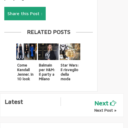
minoranz
a: via il
ballottag
Share this Post :
gio. Ma è
scontro
Lauricella
-Rosato
RELATED POSTS
Legge di
stabilità,
i dieci
emenda
menti
della
minoranz
Come
Balmain
Star Wars:
a Pd
Kendall
per H&M:
il risveglio
Jenner. In
il party a
della
Berluscon
10 look
Milano
moda
i cede a
Salvini:
"Sarò in
piazza
domenica
Latest
Next
a
Bologna"
Next Post »
Amazon
controco
rrente: