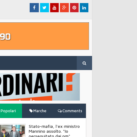
Popolari
Marche
Comments
Stato-mafia, l'ex ministro
Mannino assolto. "Io
perseguitato dai pm"