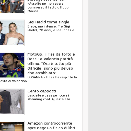
«Assolto per non avere
commesso il fatto». Il gup
Marina...
Gigi Hadid torna single
Breve, ma intensa. Tra Gigi
Hadid, 20 anni, e Joe Jonas è...
MotoGp, il Tas dà torto a
Rossi: a Valencia partirà
ultimo. "Ora è tutto più
difficile, sono più deluso
che arrabbiato"
LOSANNA - Il Tas ha respinto la
iesta di Valentino...
Cento cappotti
Lasciate a casa pellicce e i
shearling coat. Questa è la...
Amazon controcorrente:
apre negozio fisico di libri