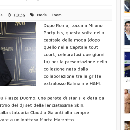
e: apre negozio fisico di libri
fa
00:56
Moda
Zoom
a Procura: "Ipotesi vendita
i"
Dopo Roma, tocca a Milano.
intelligenza artificiale. L'idea
Party bis, questa volta nella
à
capitale della moda (dopo
eletrasporto". Con Oculus Rift
quello nella Capitale tout
ar chiudere Popcorn Time
court, celebratosi due giorni
 dell'Inps non piace al governo
fa) per la presentazione della
collezione nata dalla
le
collaborazione tra la griffe
io della moda
rich
extralusso Balmain e H&M.
party a Milano
 su Piazza Duomo, una parata di star si è data da
itmo del dj set della lanciatissima Skin.
dalla statuaria Claudia Galanti alla sempre
vare a un'inattesa Marta Marzotto.