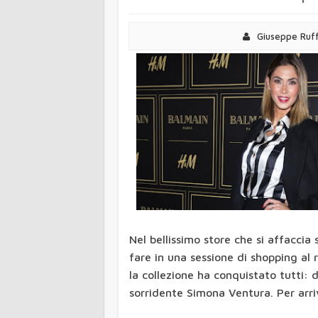
Amazon controcorrent
Giuseppe Ruf
Caso Hacking Team, l
spyware agli jihadist
Alle email risponde l'
di Google è già realt
Facebook verso il "t
Ecco chi è stato a f
Pensioni, la proposta
Gigi Hadid torna sing
Star Wars: il risvegl
Balmain per H&M: il 
Nel bellissimo store che si affaccia
fare in una sessione di shopping al r
la collezione ha conquistato tutti: 
sorridente Simona Ventura. Per arri